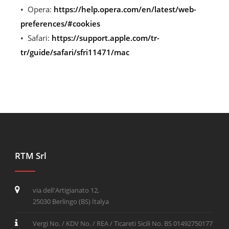
Opera:
https://help.opera.com/en/latest/web-
preferences/#cookies
Safari:
https://support.apple.com/tr-
tr/guide/safari/sfri11471/mac
RTM Srl
via dell'Artigianato 12,
25030 Berlingo (BS) İtalya
Vergi No. / KDV No. / REA / Ticareti Sicili No. BS 01492750177