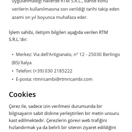
uygulanmadığı hallerde RTM S.R.L., bahse konu
verilerin kullanılmasına son verildiği tarihi takip eden
azami on yıl boyunca muhafaza eder.
İşlem sahibi, iletişim bilgileri aşağıda verilen RTM
S.R.L.’dır:
Merkez: Via dell'Artigianato, n° 12 - 25030 Berlingo
(BS) İtalya
Telefon: (+39) 030 2185222
E-posta: rtmricambi@rtmricambi.com
Cookies
Çerez ile, sadece izin verilmesi durumunda bir
bilgisayarın sabit diskine yerleştirilen bir metin unsuru
kast edilmektedir. Çerezlerin görevi web trafiğini
hızlandırmak ya da belirli bir sitenin ziyaret edildiğini