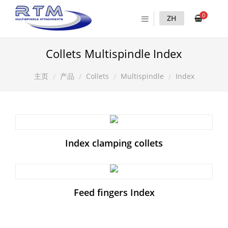
0
ZH
Collets Multispindle Index
产品
Collets
Multispindle
Index
主页
Index clamping collets
Feed fingers Index