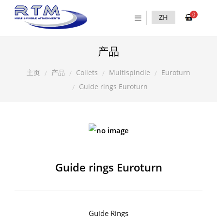
0
ZH
产品
产品
Collets
Multispindle
Euroturn
主页
Guide rings Euroturn
Guide rings Euroturn
Guide Rings