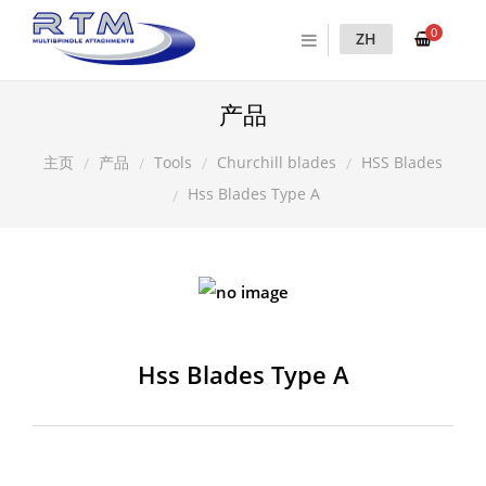
0
ZH
产品
产品
Tools
Churchill blades
HSS Blades
主页
Hss Blades Type A
Hss Blades Type A