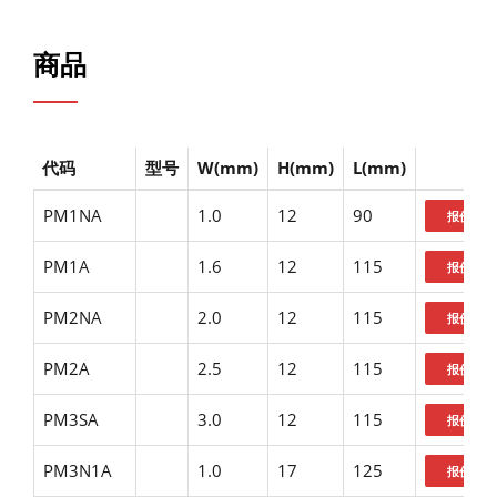
商品
代码
型号
W(mm)
H(mm)
L(mm)
PM1NA
1.0
12
90
PM1A
1.6
12
115
PM2NA
2.0
12
115
PM2A
2.5
12
115
PM3SA
3.0
12
115
PM3N1A
1.0
17
125