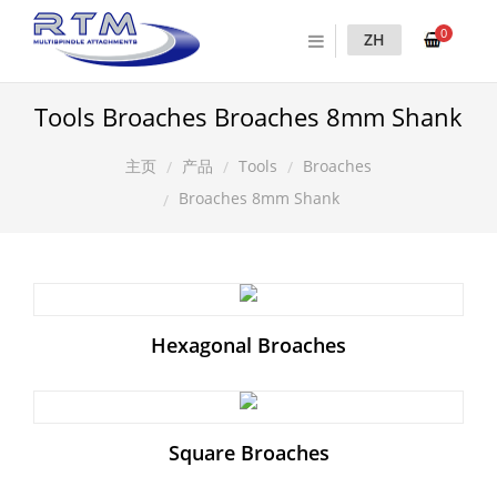
0
ZH
Tools Broaches Broaches 8mm Shank
产品
Tools
Broaches
主页
Broaches 8mm Shank
Hexagonal Broaches
Square Broaches