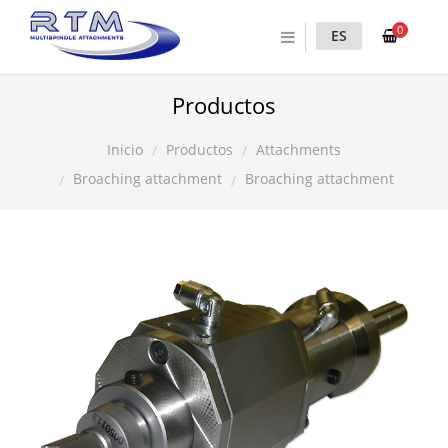
0
ES
Productos
Productos
Attachments
Inicio
Broaching attachment
Broaching attachment