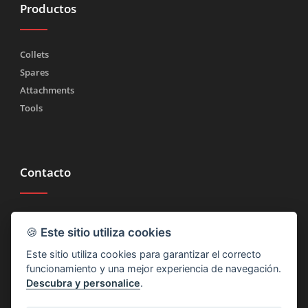
Productos
Collets
Spares
Attachments
Tools
Contacto
Tel.
(+39) 030 2185222
🍪
Este sitio utiliza cookies
Fax (+39) 030 2753090
Este sitio utiliza cookies para garantizar el correcto
info@rtmricambi.com
funcionamiento y una mejor experiencia de navegación.
Descubra y personalice
.