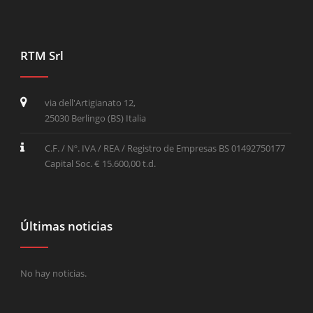
RTM Srl
via dell'Artigianato 12,
25030 Berlingo (BS) Italia
C.F. / Nº. IVA / REA / Registro de Empresas BS 01492750177
Capital Soc. € 15.600,00 t.d.
Últimas noticias
No hay noticias.