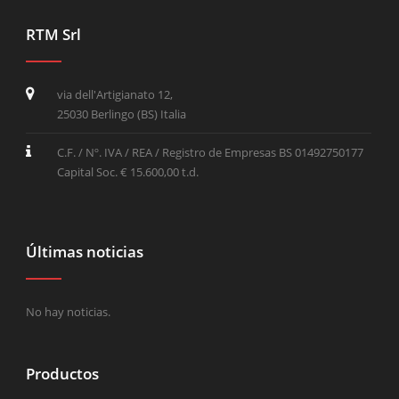
RTM Srl
via dell'Artigianato 12,
25030 Berlingo (BS) Italia
C.F. / Nº. IVA / REA / Registro de Empresas BS 01492750177
Capital Soc. € 15.600,00 t.d.
Últimas noticias
No hay noticias.
Productos