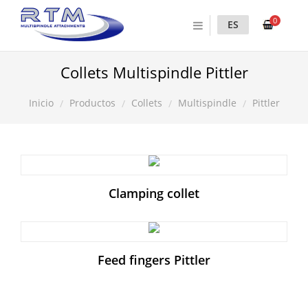
0
ES
Collets Multispindle Pittler
Productos
Collets
Multispindle
Pittler
Inicio
Clamping collet
Feed fingers Pittler