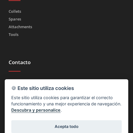
Collets
Spares
Attachments
Tools
Contacto
Tel.
(+39) 030 2185222
🍪
Este sitio utiliza cookies
Fax (+39) 030 2753090
Este sitio utiliza cookies para garantizar el correcto
info@rtmricambi.com
funcionamiento y una mejor experiencia de navegación.
Descubra y personalice
.
Acepta todo