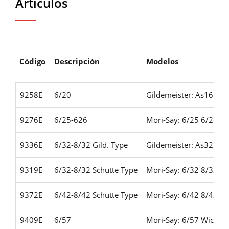
Artículos
Código
Descripción
Modelos
9258E
6/20
Gildemeister: As16 A
9276E
6/25-626
Mori-Say: 6/25 6/26
Wi
9336E
6/32-8/32 Gild. Type
Gildemeister: As32 G
9319E
6/32-8/32 Schütte Type
Mori-Say: 6/32 8/32
Sc
9372E
6/42-8/42 Schütte Type
Mori-Say: 6/42 8/42
Sc
9409E
6/57
Mori-Say: 6/57
Wickma