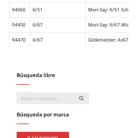
9406E
6/51
Mori-Say: 6/51
Schutte
9445E
6/67
Mori-Say: 6/67
Wickma
9447E
6/67
Gildemeister: As67
Mor
Búsqueda libre
Búsqueda por marca
Ir a la búsqueda