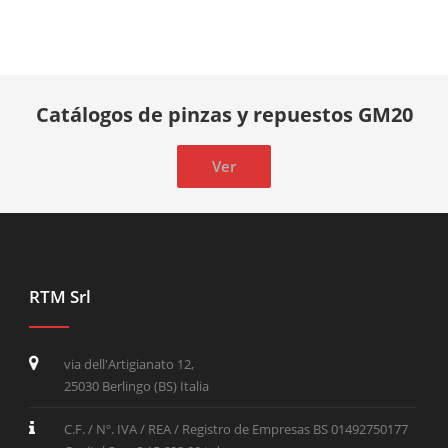
Catálogos de pinzas y repuestos GM20
Ver
RTM Srl
via dell'Artigianato 12,
25030 Berlingo (BS) Italia
C.F. / Nº. IVA / REA / Registro de Empresas BS 01492750177