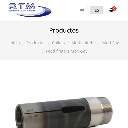
0
ES
Productos
Productos
Collets
Multispindle
Mori Say
Inicio
Feed fingers Mori-Say