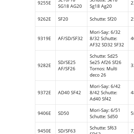
9255E
2
SG18 AG20
Sg18 Ag20
9262E
SF20
Schutte: Sf20
2
Mori-Say: 6/32
9319E
AF/SD/SF32
8/32
Schutte:
4
AF32 SD32 SF32
Schutte: Sd25
SD/SE25
Se25 Af26 Sf26
9282E
3
AF/SF26
Tornos: Multi
deco 26
Mori-Say: 6/42
9372E
AD40 SF42
8/42
Schutte:
4
Ad40 Sf42
Mori-Say: 6/51
9406E
SD50
5
Schutte: Sd50
Schutte: Sf63
9450E
SD/SF63
7
SD63