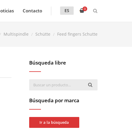
0
oticias
Contacto
ES
Multispindle
Schütte
Feed fingers Schutte
Búsqueda libre
Búsqueda por marca
Ir a la búsqueda