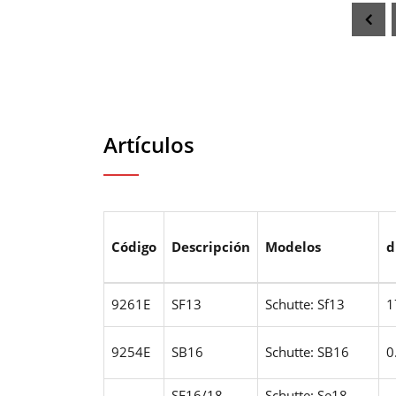
Artículos
Código
Descripción
Modelos
d
9261E
SF13
Schutte: Sf13
1
9254E
SB16
Schutte: SB16
0
SE16/18
Schutte: Se18