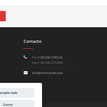
Contacto
Tel.
(+39) 030 2185222
Fax (+39) 030 2753090
info@rtmricambi.com
Acepta todo
Cerrar