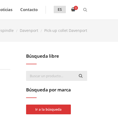
0
oticias
Contacto
ES
ispindle
Davenport
Pick-up collet Davenport
Búsqueda libre
Búsqueda por marca
Ir a la búsqueda