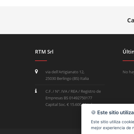
Ca
RTM Srl
Últi
via dell'Artigianato 12,
No hay
25030 Berlingo (BS) Italia
C.F. / Nº. IVA / REA / Registro de
Empresas BS 01492750177
Capital Soc. € 15.600,00 t.d.
🍪
Este sitio utiliz
Este sitio utiliza coo
mejor experiencia de