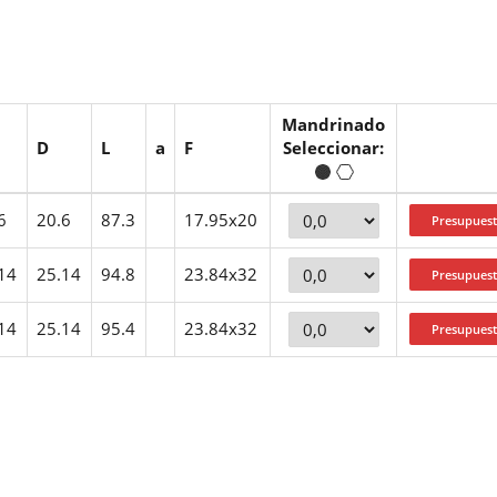
Mandrinado
D
L
a
F
Seleccionar:
6
20.6
87.3
17.95x20
14
25.14
94.8
23.84x32
14
25.14
95.4
23.84x32