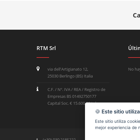
Ca
RTM Srl
Últi
via dell'Artigianato 12,
No hay
25030 Berlingo (BS) Italia
C.F. / Nº. IVA / REA / Registro de
Empresas BS 01492750177
Capital Soc. € 15.600,00 t.d.
🍪
Este sitio utiliz
Este sitio utiliza coo
mejor experiencia de
(+39) 030 2185222
info@rtmricambi.com