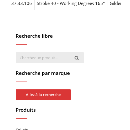
37.33.106
Stroke 40 - Working Degrees 165°
Gildemei
Recherche libre
Recherche par marque
Allez à la recherche
Produits
Collets