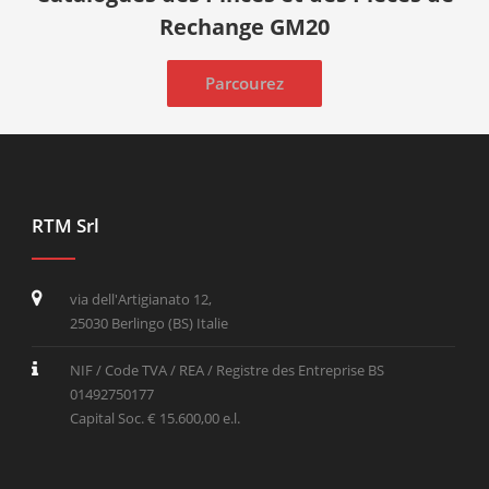
Rechange GM20
Parcourez
RTM Srl
via dell'Artigianato 12,
25030 Berlingo (BS) Italie
NIF / Code TVA / REA / Registre des Entreprise BS
01492750177
Capital Soc. € 15.600,00 e.l.