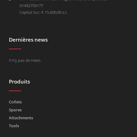
01492750177
Capital Soc. € 15.600,00 e.l.
Dernières news
Il n’y pas de news.
Produits
Collets
Spares
Attachments
Tools