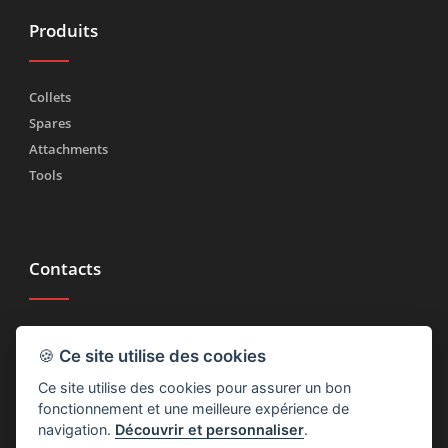
Produits
Collets
Spares
Attachments
Tools
Contacts
Tél.
(+39) 030 2185222
🍪
Ce site utilise des cookies
Fax (+39) 030 2753090
Ce site utilise des cookies pour assurer un bon
info@rtmricambi.com
fonctionnement et une meilleure expérience de
navigation.
Découvrir et personnaliser
.