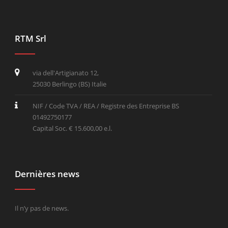
RTM Srl
via dell'Artigianato 12,
25030 Berlingo (BS) Italie
NIF / Code TVA / REA / Registre des Entreprise BS
01492750177
Capital Soc. € 15.600,00 e.l.
Dernières news
Il n’y pas de news.