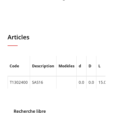
Articles
Code
Description
Modèles
d
D
L
F
T1302400
SAS16
0.0
0.0
15.0
M
Recherche libre