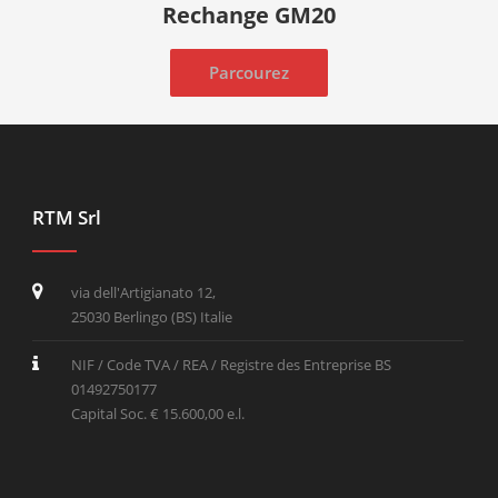
Rechange GM20
Parcourez
RTM Srl
via dell'Artigianato 12,
25030 Berlingo (BS) Italie
NIF / Code TVA / REA / Registre des Entreprise BS
01492750177
Capital Soc. € 15.600,00 e.l.