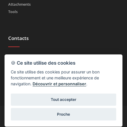
Attachments
Tools
Contacts
Tél.
(+39) 030 2185222
🍪
Ce site utilise des cookies
Fax (+39) 030 2753090
Ce site utilise des cookies pour assurer un bon
info@rtmricambi.com
fonctionnement et une meilleure expérience de
navigation.
Découvrir et personnaliser
.
Tout accepter
(+39) 030 2185222
info@rtmricambi.com
Proche
Crédits
Privacy et Cookies
Dexa - Ittrio