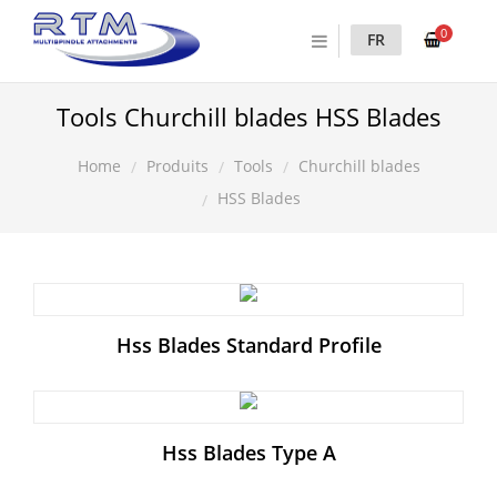
0
FR
Tools Churchill blades HSS Blades
Produits
Tools
Churchill blades
Home
HSS Blades
Hss Blades Standard Profile
Hss Blades Type A