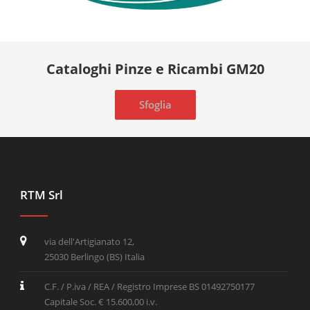
Cataloghi Pinze e Ricambi GM20
Sfoglia
RTM Srl
via dell'Artigianato 12,
25030 Berlingo (BS) Italia
C.F. / P.iva / REA / Registro Imprese BS 01492750177
Capitale Soc. € 15.600,00 i.v.