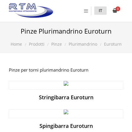
0
IT
Pinze Plurimandrino Euroturn
Prodotti
Pinze
Plurimandrino
Euroturn
Home
Pinze per torni plurimandrino Euroturn
Stringibarra Euroturn
Spingibarra Euroturn