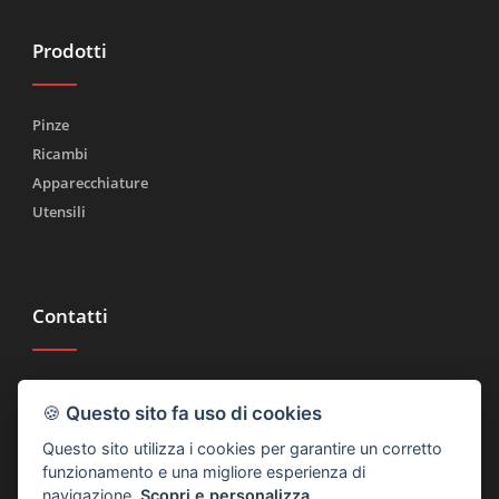
Prodotti
Pinze
Ricambi
Apparecchiature
Utensili
Contatti
Tel.
(+39) 030 2185222
🍪
Questo sito fa uso di cookies
Fax (+39) 030 2753090
Questo sito utilizza i cookies per garantire un corretto
info@rtmricambi.com
funzionamento e una migliore esperienza di
navigazione.
Scopri e personalizza
.