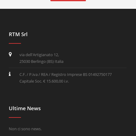
RTM Srl
via dell'Artigianato 12,
25030 Berlingo (BS) Italia
C.F. / P.iva / REA / Registro Imprese BS 01492750177
Capitale Soc. € 15.600,00 i.v.
Ultime News
Non ci sono news.