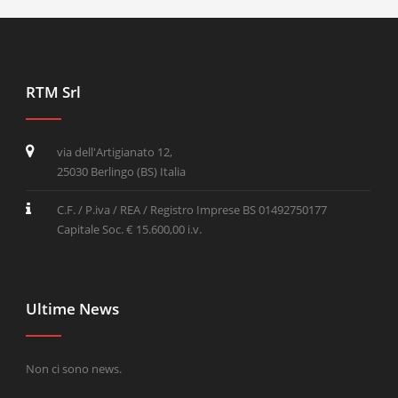
RTM Srl
via dell'Artigianato 12,
25030 Berlingo (BS) Italia
C.F. / P.iva / REA / Registro Imprese BS 01492750177
Capitale Soc. € 15.600,00 i.v.
Ultime News
Non ci sono news.