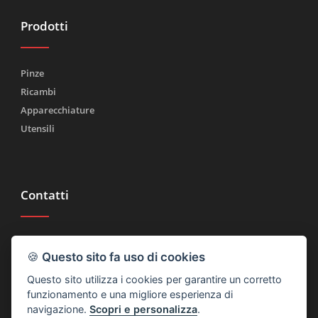
Prodotti
Pinze
Ricambi
Apparecchiature
Utensili
Contatti
Tel.
(+39) 030 2185222
🍪
Questo sito fa uso di cookies
Fax (+39) 030 2753090
Questo sito utilizza i cookies per garantire un corretto
info@rtmricambi.com
funzionamento e una migliore esperienza di
navigazione.
Scopri e personalizza
.