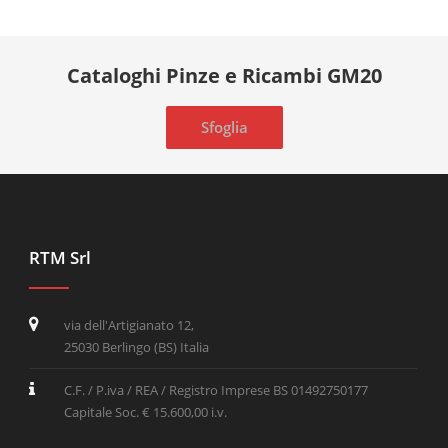
Cataloghi Pinze e Ricambi GM20
Sfoglia
RTM Srl
via dell'Artigianato 12,
25030 Berlingo (BS) Italia
C.F. / P.iva / REA / Registro Imprese BS 01492750177
Capitale Soc. € 15.600,00 i.v.