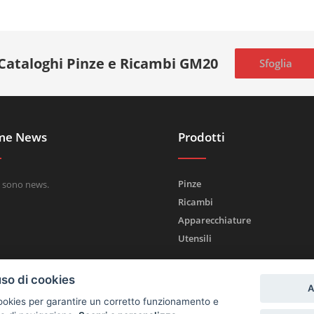
Cataloghi Pinze e Ricambi GM20
Sfoglia
me News
Prodotti
Pinze
 sono news.
Ricambi
Apparecchiature
Utensili
uso di cookies
A
 cookies per garantire un corretto funzionamento e