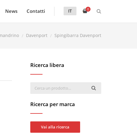
0
News
Contatti
IT
imandrino
Davenport
Spingibarra Davenport
Ricerca libera
Ricerca per marca
Vai alla ricerca