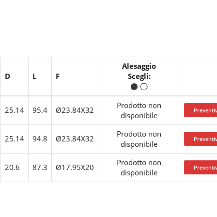
Alesaggio
D
L
F
Scegli:
Prodotto non
25.14
95.4
Ø23.84X32
disponibile
Prodotto non
25.14
94.8
Ø23.84X32
disponibile
Prodotto non
20.6
87.3
Ø17.95X20
disponibile