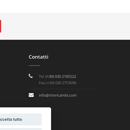
Contatti
Tel.
(+39) 030 2185222
Fax (+39) 030 2753090
info@rtmricambi.com
ccetta tutto