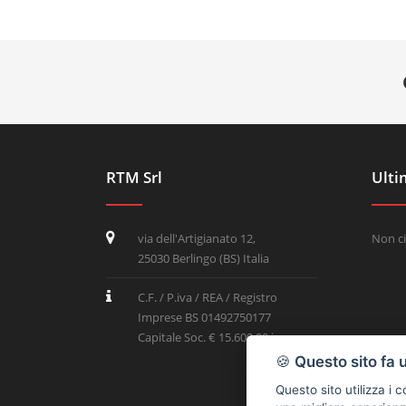
RTM Srl
Ulti
via dell'Artigianato 12,
Non ci
25030 Berlingo (BS) Italia
C.F. / P.iva / REA / Registro
Imprese BS 01492750177
Capitale Soc. € 15.600,00 i.v.
🍪
Questo sito fa 
Questo sito utilizza i