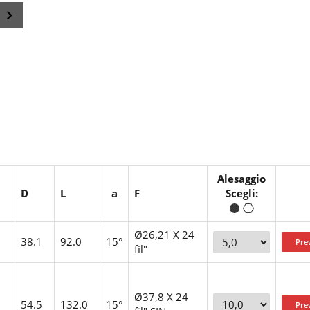
Alesaggio
D
L
a
F
Scegli:
Ø26,21 X 24
38.1
92.0
15°
fil"
Ø37,8 X 24
54.5
132.0
15°