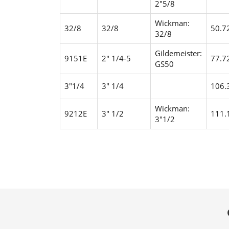
2"5/8
Wickman:
32/8
32/8
50.7
32/8
Gildemeister:
9151E
2" 1/4-5
77.7
GS50
3"1/4
3" 1/4
106.
Wickman:
9212E
3" 1/2
111.
3"1/2