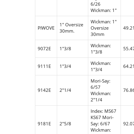
6/26
Wickman: 1"
Wickman: 1"
1" Oversize
PIWOVE
Oversize
49.2
30mm.
30mm
Wickman:
9072E
1"3/8
55.4
1"3/8
Wickman:
9111E
1"3/4
64.2
1"3/4
Mori-Say:
6/57
9142E
2"1/4
76.8
Wickman:
2"1/4
Index: MS67
KS67
Mori-
9181E
2"5/8
Say: 6/67
92.0
Wickman: