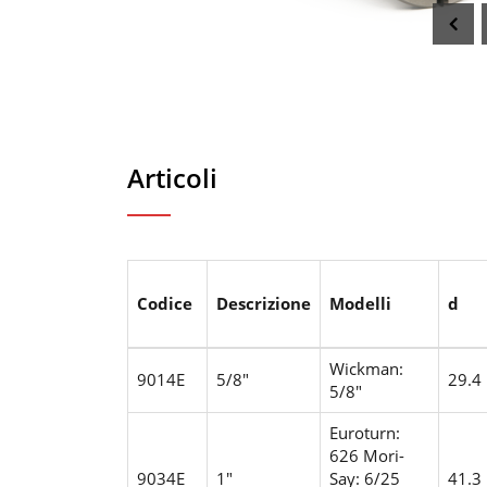
Articoli
Codice
Descrizione
Modelli
d
Wickman:
9014E
5/8"
29.4
5/8"
Euroturn:
626
Mori-
9034E
1"
Say: 6/25
41.3