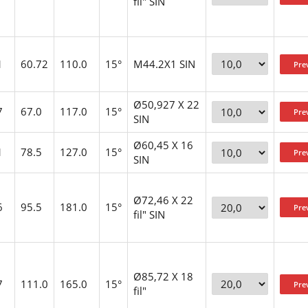
fil" SIN
1
60.72
110.0
15°
M44.2X1 SIN
Ø50,927 X 22
7
67.0
117.0
15°
SIN
Ø60,45 X 16
1
78.5
127.0
15°
SIN
Ø72,46 X 22
6
95.5
181.0
15°
fil" SIN
Ø85,72 X 18
7
111.0
165.0
15°
fil"