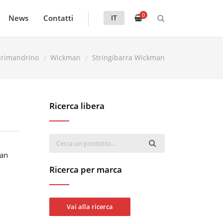
0
News
Contatti
IT
urimandrino
Wickman
Stringibarra Wickman
Ricerca libera
man
Ricerca per marca
Vai alla ricerca