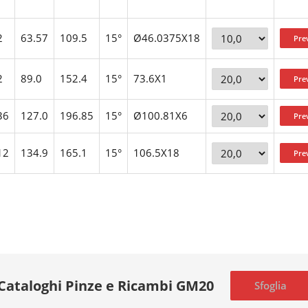
2
63.57
109.5
15°
Ø46.0375X18
2
89.0
152.4
15°
73.6X1
36
127.0
196.85
15°
Ø100.81X6
12
134.9
165.1
15°
106.5X18
Cataloghi Pinze e Ricambi GM20
Sfoglia