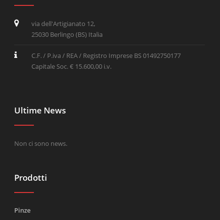
via dell'Artigianato 12,
25030 Berlingo (BS) Italia
C.F. / P.iva / REA / Registro Imprese BS 01492750177
Capitale Soc. € 15.600,00 i.v.
Ultime News
Non ci sono news.
Prodotti
Pinze