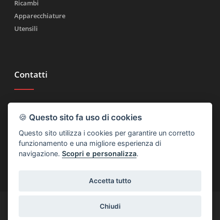
Ricambi
Apparecchiature
Utensili
Contatti
Tel.
(+39) 030 2185222
🍪
Questo sito fa uso di cookies
Fax (+39) 030 2753090
Questo sito utilizza i cookies per garantire un corretto
info@rtmricambi.com
funzionamento e una migliore esperienza di
navigazione.
Scopri e personalizza
.
Accetta tutto
(+39) 030 2185222
info@rtmricambi.com
Chiudi