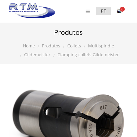
0
PT
Produtos
Produtos
Collets
Multispindle
Home
Gildemeister
Clamping collets Gildemeister