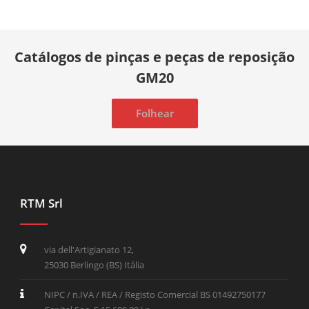
Catálogos de pinças e peças de reposição
GM20
Folhear
RTM Srl
via dell'Artigianato 12,
25030 Berlingo (BS) Itália
NIPC / n.IVA / REA / Registo Comercial BS 01492750177