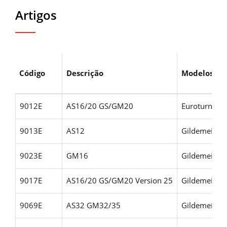
Artigos
Código
Descrição
Modelos
9012E
AS16/20 GS/GM20
Euroturn: 6
9013E
AS12
Gildemeister
9023E
GM16
Gildemeiste
9017E
AS16/20 GS/GM20 Version 25
Gildemeiste
9069E
AS32 GM32/35
Gildemeiste