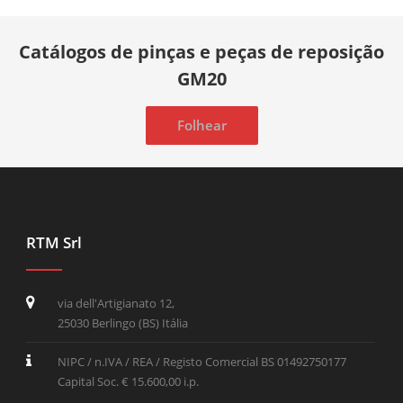
Catálogos de pinças e peças de reposição
GM20
Folhear
RTM Srl
via dell'Artigianato 12,
25030 Berlingo (BS) Itália
NIPC / n.IVA / REA / Registo Comercial BS 01492750177
Capital Soc. € 15.600,00 i.p.