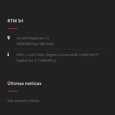
RTM Srl
via dell'Artigianato 12,
25030 Berlingo (BS) Itália
NIPC / n.IVA / REA / Registo Comercial BS 01492750177
Capital Soc. € 15.600,00 i.p.
Últimas notícias
Não existem notícias.