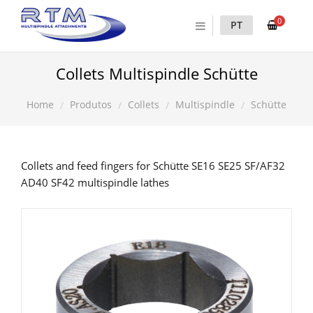
0
PT
Collets Multispindle Schütte
Produtos
Collets
Multispindle
Schütte
Home
Collets and feed fingers for Schütte SE16 SE25 SF/AF32
AD40 SF42 multispindle lathes