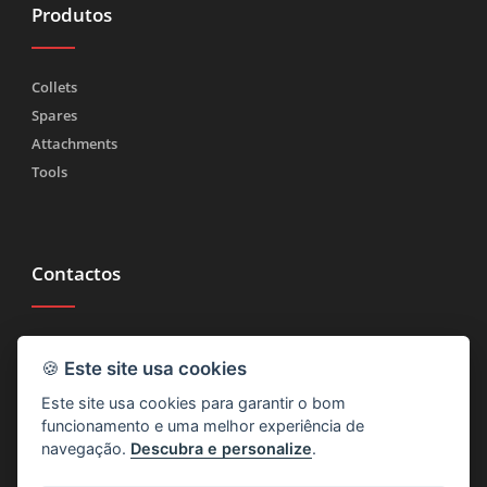
Produtos
Collets
Spares
Attachments
Tools
Contactos
Tel.
(+39) 030 2185222
🍪
Este site usa cookies
Fax (+39) 030 2753090
Este site usa cookies para garantir o bom
info@rtmricambi.com
funcionamento e uma melhor experiência de
navegação.
Descubra e personalize
.