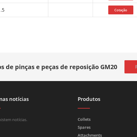
1.5
s de pinças e peças de reposição GM20
mas notícias
Produtos
Collets
istem notícias.
Spares
Attachments