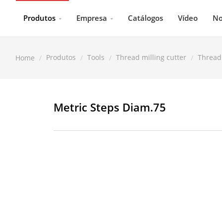
Produtos
Empresa
Catálogos
Vídeo
No
Produtos
Tools
Thread milling cutter
Thread 
Home
Metric Steps Diam.75