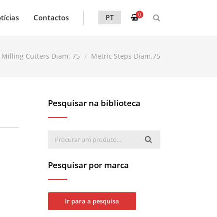
0
tícias
Contactos
PT
Milling Cutters Diam. 75
Metric Steps Diam.75
Pesquisar na biblioteca
Pesquisar por marca
Ir para a pesquisa