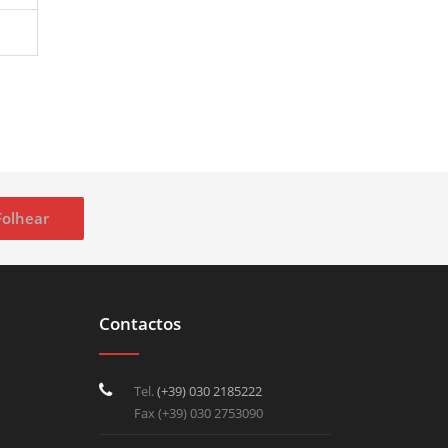
Folhear
Contactos
Tel.
(+39) 030 2185222
Fax (+39) 030 2753090