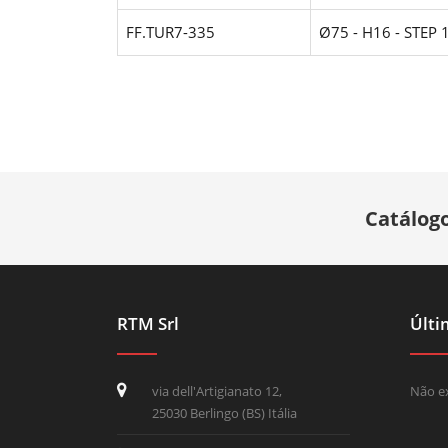
FF.TUR7-335
Ø75 - H16 - STEP 
Catálogo
RTM Srl
Últi
via dell'Artigianato 12,
Não ex
25030 Berlingo (BS) Itália