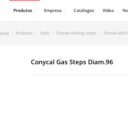
Produtos
Empresa
Catálogos
Vídeo
No
Produtos
Tools
Thread milling cutter
Thread Milli
Home
Conycal Gas Steps Diam.96