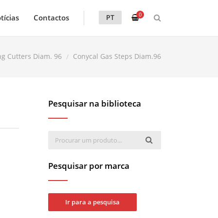
0
tícias
Contactos
PT
ng Cutters Diam. 96
Conycal Gas Steps Diam.96
Pesquisar na biblioteca
Pesquisar por marca
Ir para a pesquisa