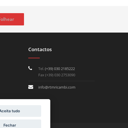
Folhear
Contactos
Tel.
(+39) 030 2185222
Fax (+39) 030 2753090
info@rtmricambi.com
Aceita tudo
Fechar