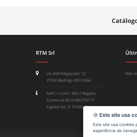
Catálogo
RTM Srl
Últi
via dell'Artigianato 12,
Não ex
25030 Berlingo (BS) Itália
NIPC / n.IVA / REA / Registo
Comercial BS 01492750177
Capital Soc. € 15.600,00 i.p.
🍪
Este site usa c
Este site usa cookies
experiência de naveg