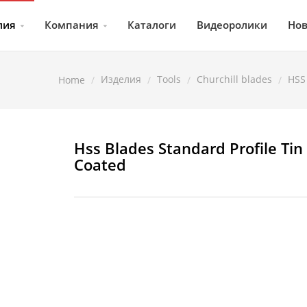
лия
Компания
Каталоги
Видеоролики
Нов
Изделия
Tools
Churchill blades
HSS
Home
Hss Blades Standard Profile Tin
Coated