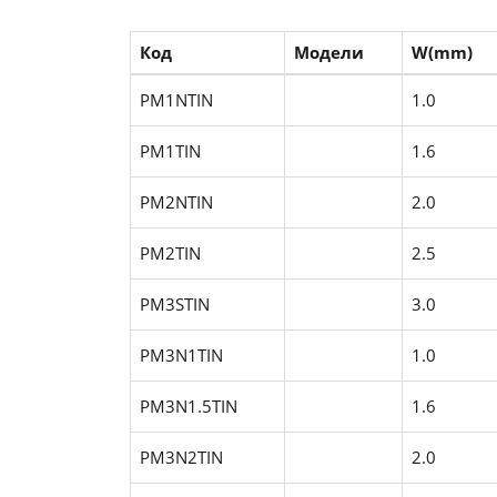
Код
Модели
W(mm)
PM1NTIN
1.0
PM1TIN
1.6
PM2NTIN
2.0
PM2TIN
2.5
PM3STIN
3.0
PM3N1TIN
1.0
PM3N1.5TIN
1.6
PM3N2TIN
2.0