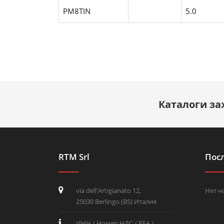
PM8TIN
5.0
Каталоги за
RTM Srl
Пос
via dell'Artigianato 12,
Нет н
25030 Berlingo (BS) Италия
ИНН / Номер НДС / REA /