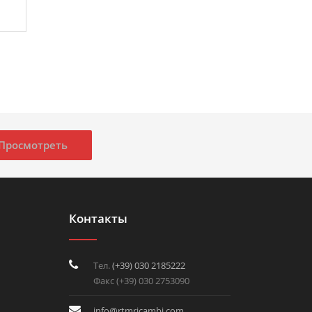
Просмотреть
Контакты
Тел.
(+39) 030 2185222
Факс (+39) 030 2753090
info@rtmricambi.com