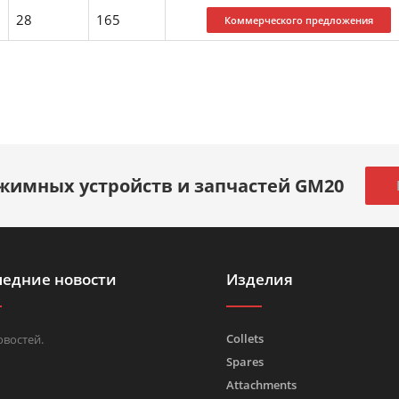
28
165
жимных устройств и запчастей GM20
ледние новости
Изделия
Collets
овостей.
Spares
Attachments