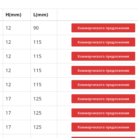
H(mm)
L(mm)
12
90
12
115
12
115
12
115
12
115
17
125
17
125
17
125