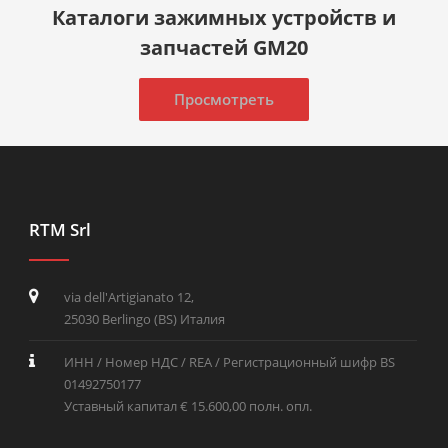
Каталоги зажимных устройств и
запчастей GM20
Просмотреть
RTM Srl
via dell'Artigianato 12,
25030 Berlingo (BS) Италия
ИНН / Номер НДС / REA / Регистрационный шифр BS
01492750177
Уставный капитал € 15.600,00 полн. опл.