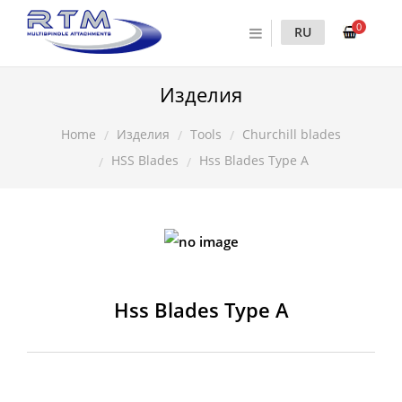
0
RU
Изделия
Изделия
Tools
Churchill blades
Home
HSS Blades
Hss Blades Type A
Hss Blades Type A