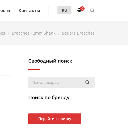
0
ости
Контакты
RU
hes
Broaches 12mm Shank
Square Broaches
Свободный поиск
Поиск по бренду
Перейти к поиску