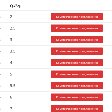
Q./Sq.
5
2
5
2.5
5
3
5
3.5
5
4
5
5
5
5.5
5
6
5
7