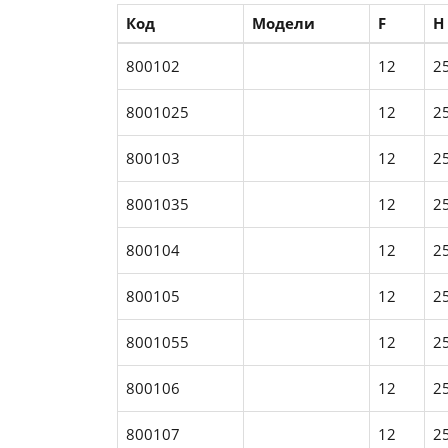
Код
Модели
F
H
800102
12
2
8001025
12
2
800103
12
2
8001035
12
2
800104
12
2
800105
12
2
8001055
12
2
800106
12
2
800107
12
2