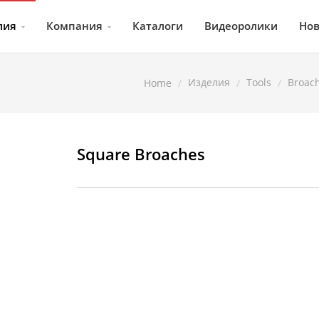
лия
Компания
Каталоги
Видеоролики
Нов
Изделия
Tools
Broac
Home
Square Broaches