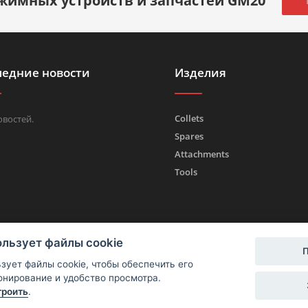
жимных устройств и запчастей GM20
ледние новости
Изделия
Collets
овостей.
Spares
Attachments
Tools
ользует файлы cookie
П
ьзует файлы cookie, чтобы обеспечить его
нирование и удобство просмотра.
троить
.