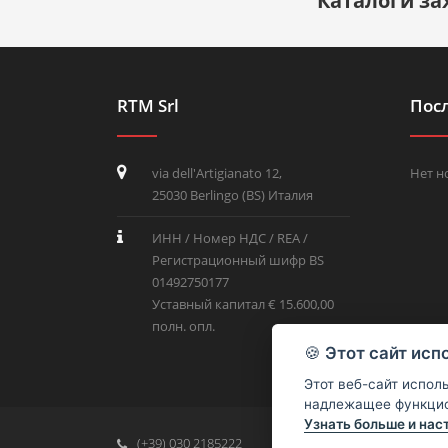
Каталоги за
RTM Srl
Пос
via dell'Artigianato 12,
Нет н
25030 Berlingo (BS) Италия
ИНН / Номер НДС / REA /
Регистрационный шифр BS
01492750177
Уставный капитал € 15.600,00
полн. опл.
🍪
Этот сайт исп
Этот веб-сайт испол
надлежащее функцио
Узнать больше и нас
(+39) 030 2185222
info@rtmricambi.com