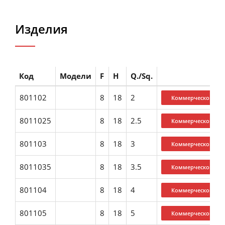
Изделия
Код
Модели
F
H
Q./Sq.
801102
8
18
2
8011025
8
18
2.5
801103
8
18
3
8011035
8
18
3.5
801104
8
18
4
801105
8
18
5