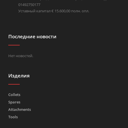
01492750177
Уставный капитал € 15.600,00 полн. опл.
Последние новости
Нет новостей.
Изделия
Collets
Spares
Attachments
Tools