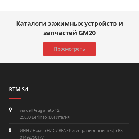
Каталоги зажимных устройств и
запчастей GM20
Просмотреть
RTM Srl
via dell'Artigianato 12,
25030 Berlingo (BS) Италия
ИНН / Номер НДС / REA / Регистрационный шифр BS
01492750177