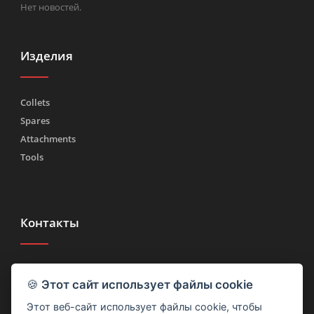
Нет новостей.
Изделия
Collets
Spares
Attachments
Tools
Контакты
Тел.
(+39) 030 2185222
🍪
Этот сайт использует файлы cookie
Факс (+39) 030 2753090
Этот веб-сайт использует файлы cookie, чтобы