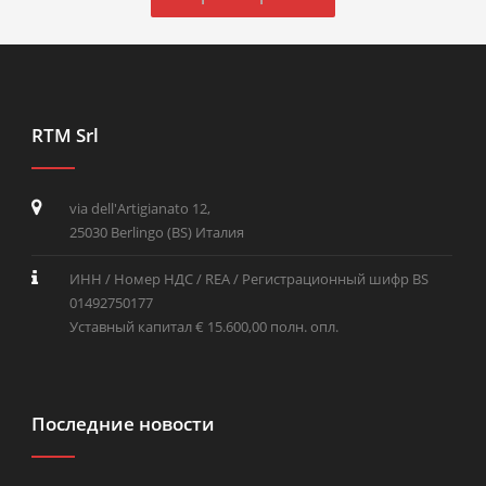
RTM Srl
via dell'Artigianato 12,
25030 Berlingo (BS) Италия
ИНН / Номер НДС / REA / Регистрационный шифр BS
01492750177
Уставный капитал € 15.600,00 полн. опл.
Последние новости