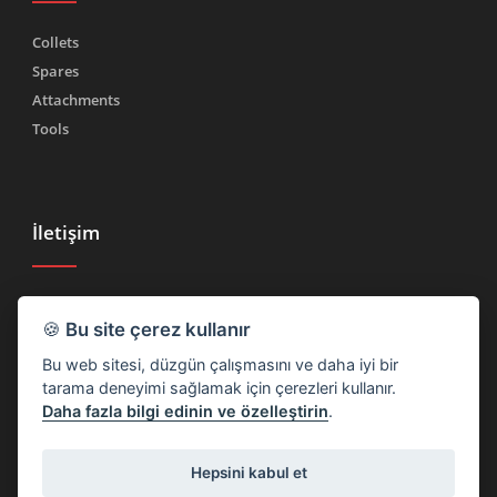
Collets
Spares
Attachments
Tools
İletişim
Tel.
(+39) 030 2185222
🍪
Bu site çerez kullanır
Faks (+39) 030 2753090
Bu web sitesi, düzgün çalışmasını ve daha iyi bir
info@rtmricambi.com
tarama deneyimi sağlamak için çerezleri kullanır.
Daha fazla bilgi edinin ve özelleştirin
.
Hepsini kabul et