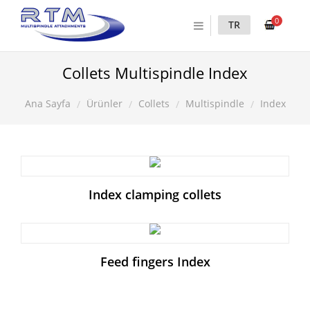
0
TR
Collets Multispindle Index
Ürünler
Collets
Multispindle
Index
Ana Sayfa
Index clamping collets
Feed fingers Index