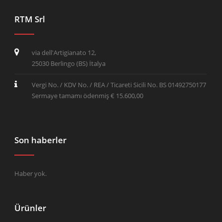
RTM Srl
via dell'Artigianato 12,
25030 Berlingo (BS) İtalya
Vergi No. / KDV No. / REA / Ticareti Sicili No. BS 01492750177
Sermaye tamamı ödenmiş € 15.600,00
Son haberler
Haber yok.
Ürünler