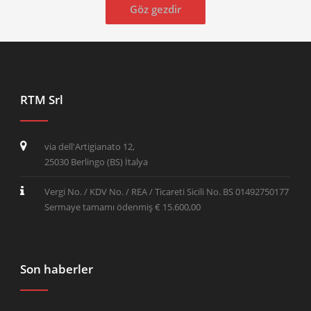
Göz gezdir
RTM Srl
via dell'Artigianato 12,
25030 Berlingo (BS) İtalya
Vergi No. / KDV No. / REA / Ticareti Sicili No. BS 01492750177
Sermaye tamamı ödenmiş € 15.600,00
Son haberler