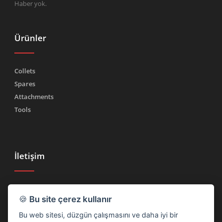
Haber yok.
Ürünler
Collets
Spares
Attachments
Tools
İletişim
Tel.
(+39) 030 2185222
🍪
Bu site çerez kullanır
Faks (+39) 030 2753090
Bu web sitesi, düzgün çalışmasını ve daha iyi bir
info@rtmricambi.com