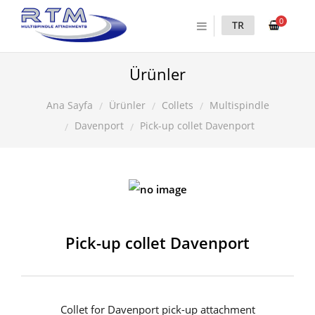
0
TR
Ürünler
Ürünler
Collets
Multispindle
Ana Sayfa
Davenport
Pick-up collet Davenport
Pick-up collet Davenport
Collet for Davenport pick-up attachment