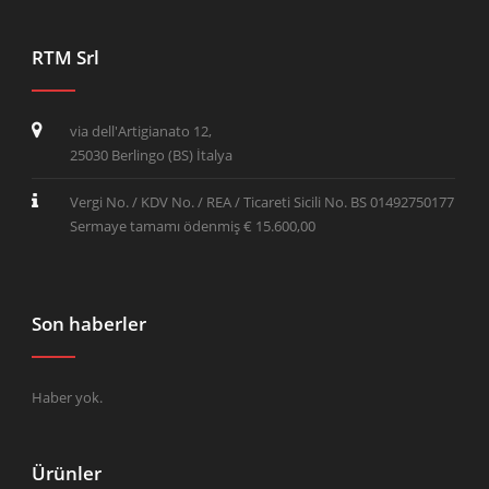
RTM Srl
via dell'Artigianato 12,
25030 Berlingo (BS) İtalya
Vergi No. / KDV No. / REA / Ticareti Sicili No. BS 01492750177
Sermaye tamamı ödenmiş € 15.600,00
Son haberler
Haber yok.
Ürünler