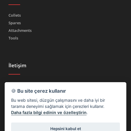
Collets
Spares
Attachments
Tools
İletişim
Tel.
(+39) 030 2185222
🍪
Bu site çerez kullanır
Faks (+39) 030 2753090
Bu web sitesi, düzgün çalışmasını ve daha iyi bir
info@rtmricambi.com
tarama deneyimi sağlamak için çerezleri kullanır.
Daha fazla bilgi edinin ve özelleştirin
.
Hepsini kabul et