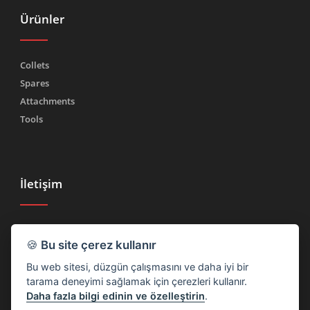
Ürünler
Collets
Spares
Attachments
Tools
İletişim
Tel.
(+39) 030 2185222
🍪
Bu site çerez kullanır
Faks (+39) 030 2753090
Bu web sitesi, düzgün çalışmasını ve daha iyi bir
info@rtmricambi.com
tarama deneyimi sağlamak için çerezleri kullanır.
Daha fazla bilgi edinin ve özelleştirin
.