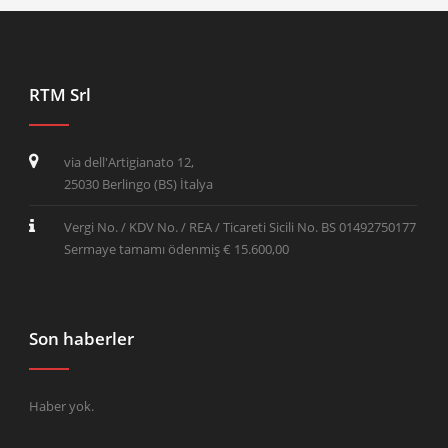
RTM Srl
via dell'Artigianato 12,
25030 Berlingo (BS) İtalya
Vergi No. / KDV No. / REA / Ticareti Sicili No. BS 01492750177
Sermaye tamamı ödenmiş € 15.600,00
Son haberler
Haber yok.