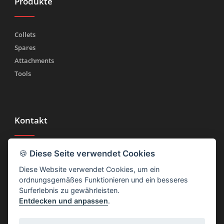
Produkte
Collets
Spares
Attachments
Tools
Kontakt
🍪
Diese Seite verwendet Cookies
Tel.
(+39) 030 2185222
Fax (+39) 030 2753090
Diese Website verwendet Cookies, um ein
ordnungsgemäßes Funktionieren und ein besseres
info@rtmricambi.com
Surferlebnis zu gewährleisten.
Entdecken und anpassen
.