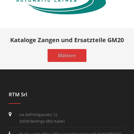
Kataloge Zangen und Ersatzteile GM20
Blättern
RTM Srl
via dell'Artigianato 12,
25030 Berlingo (BS) Italien
St.-Nr. / USt-IdNr. / REA / Handelsregister BS 01492750177