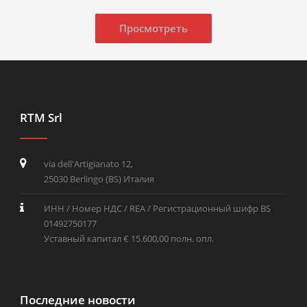
Просмотреть
RTM Srl
via dell'Artigianato 12,
25030 Berlingo (BS) Италия
ИНН / Номер НДС / REA / Регистрационный шифр BS
01492750177
Уставный капитал € 15.600,00 полн. опл.
Последние новости