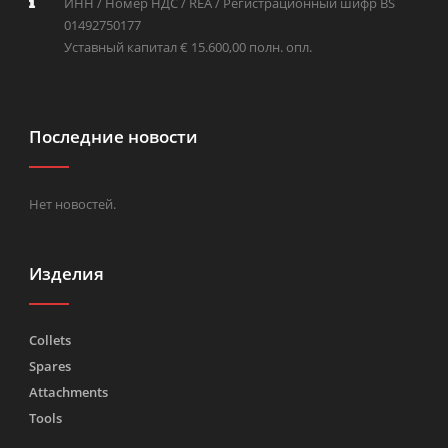
ИНН / Номер НДС / REA / Регистрационный шифр BS
01492750177
Уставный капитал € 15.600,00 полн. опл.
Последние новости
Нет новостей.
Изделия
Collets
Spares
Attachments
Tools